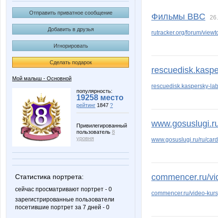
Valletta
Zyxel
Отправить приватное сообщение
Фильмы BBC
26
Добавить в друзья
rutracker.org/forum/vie
Игнорировать
Времена года
Шахус
Сделать подарок
rescuedisk.kaspe
Мой малыш - Основной
rescuedisk.kaspersky-la
популярность:
19258 место
рейтинг
1847
?
www.gosuslugi.ru/
Привилегированный
пользователь
8
уровня
www.gosuslugi.ru/ru/card
commencer.ru/vid
Статистика портрета:
сейчас просматривают портрет - 0
commencer.ru/video-kurs
зарегистрированные пользователи
посетившие портрет за 7 дней - 0