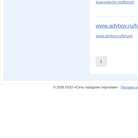
kraevedenie.net/forum/
www.adybov.ru/f
www.adybov.ru/forum/
1
© 2026 ООО «Сеть городских порталов» ·
Реклама н