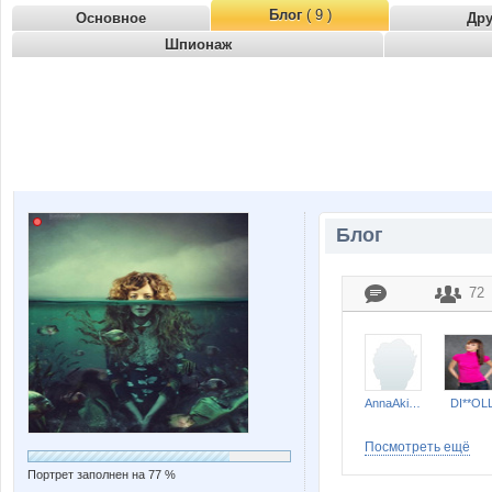
Блог
( 9 )
Основное
Др
Шпионаж
Блог
72
AnnaAkimina
DI**OL
Посмотреть ещё
Портрет заполнен на 77 %